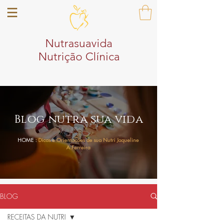
Nutrasuavida
Nutrição Clínica
Blog nutra sua vida
HOME :
Dicas e Orientações de sua Nutri Jaqueline
A.Ferreira
BLOG
RECEITAS DA NUTRI