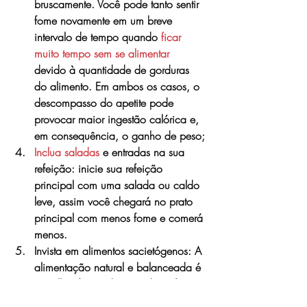
bruscamente. Você pode tanto sentir 
fome novamente em um breve 
intervalo de tempo quando 
ficar 
muito tempo sem se alimentar
devido à quantidade de gorduras 
do alimento. Em ambos os casos, o 
descompasso do apetite pode 
provocar maior ingestão calórica e, 
em consequência, o ganho de peso;
Inclua saladas
 e entradas na sua 
refeição: inicie sua refeição 
principal com uma salada ou caldo 
leve, assim você chegará no prato 
principal com menos fome e comerá 
menos.
Invista em alimentos sacietógenos: A 
alimentação natural e balanceada é 
a melhor forma de controlar a fome 
fora de hora. Muitas vezes a fome 