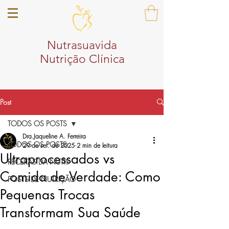
Nutrasuavida
Nutrição Clínica
Post
TODOS OS POSTS
Dra.Jaqueline A. Ferreira
TODOS OS POSTS
29 de set. de 2025
2 min de leitura
Ultraprocessados vs
RECEITAS DA NUTRI
Comida de Verdade: Como
POSTS DE NUTRIÇÃO
Pequenas Trocas
Transformam Sua Saúde