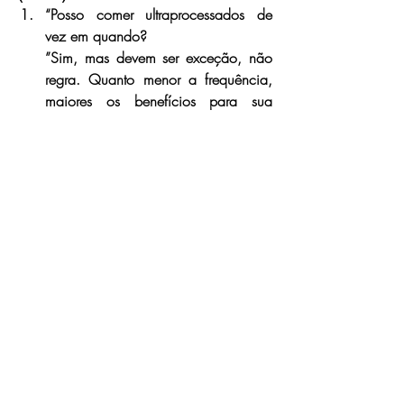
“Posso comer ultraprocessados de 
vez em quando?
”
Sim, mas devem ser exceção, não 
regra. Quanto menor a frequência, 
maiores os benefícios para sua 
saúde.
“É mais caro comer comida de 
verdade?”
Não necessariamente. Arroz, feijão, 
ovos, frutas da estação e legumes 
são acessíveis e nutritivos.
“Qual é a substituição mais 
importante para começar?
”
Troque refrigerante por água com 
frutas ou chá natural. Essa é uma das 
mudanças mais poderosas para o 
corpo.
✨ 
Pequenas trocas = grandes resultados.