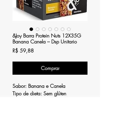
&Joy Barra Protein Nuts 12X35G
Banana Canela – Dsp Unitario
Preço
R$ 59,88
Comprar
Sabor:
Banana e Canela
Tipo de dieta:
Sem glúten
Número de itens:
12
Contagem de unidades:
420
Grama
Marca:
&Joy
Feita com castanhas inteiras
Contem 12 barras