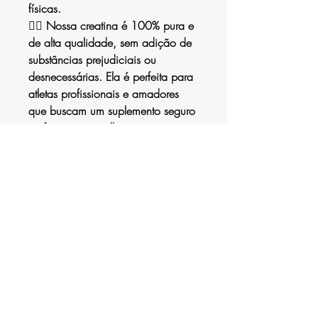
físicas.
🏋️‍♂️ Nossa creatina é 100% pura e
de alta qualidade, sem adição de
substâncias prejudiciais ou
desnecessárias. Ela é perfeita para
atletas profissionais e amadores
que buscam um suplemento seguro
e eficaz para melhorar sua
performance.
🔥🏋️‍♂️💪 Aumento da força
muscular: A creatina é uma
substância natural que ajuda a
fornecer energia rápida aos
músculos durante exercícios
intensos e de curta duração. Ao
aumentar os níveis de creatina nos
músculos, é possível obter um
aumento significativo na força
muscular, o que pode levar a