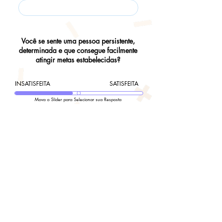
Você se sente uma pessoa persistente,
determinada e que consegue facilmente
atingir metas estabelecidas?
INSATISFEITA
SATISFEITA
Mova o Slider para Selecionar sua Resposta
Agora que você se classificou, como essa
Pontuação faz você se sentir? (
opcional
)